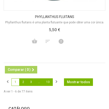
PHYLLANTHUS FLUITANS
Phyllanthus fluitans é uma planta flutuante que pode obter uma cor única.
5,50 €
Comparar (
0
)
Mostrar todos
1
2
3
...
13
A ver 1 - 6 de 77 itens
CATÁLOGO