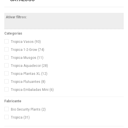
Ativar filtros:
Categorias
Tropica Vasos
(93)
Tropica 1-2-Grow
(74)
Tropica Musgos
(11)
Tropica Aquadecor
(28)
Tropica Plantas XL
(12)
Tropica Flutuantes
(8)
Tropica Embaladas Mini
(6)
Tropica Embaladas Vaso
(10)
Fabricante
Tropica Bolbos
(3)
Bio Security Plants
(2)
Conjunto de Plantas Tropica
(1)
Tropica
(31)
BSP PLANTS
(51)