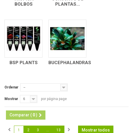
BOLBOS
PLANTAS...
BSP PLANTS
BUCEPHALANDRAS
Ordenar
--
Mostrar
6
por página page
Comparar (
0
)
Mostrar todos
1
2
3
...
13