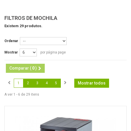
FILTROS DE MOCHILA
Existem 29 produtos.
Ordenar
Mostrar
por página page
Comparar (
0
)
Mostrar todos
1
2
3
4
5
A ver 1 - 6 de 29 itens