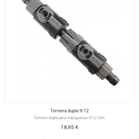
Torneira dupla 9/12
Torneira dupla para mangueiras 9/12 mm.
18,95 €