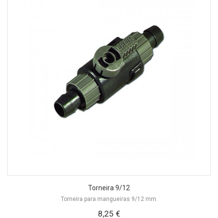
Torneira 9/12
Torneira para mangueiras 9/12 mm.
8,25 €