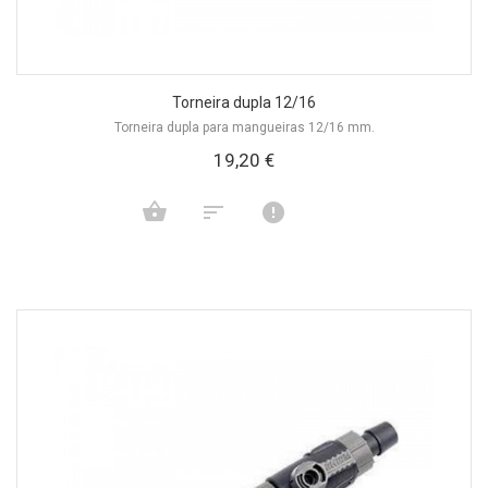
Torneira dupla 12/16
Torneira dupla para mangueiras 12/16 mm.
19,20 €