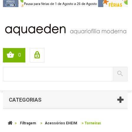
0
CATEGORIAS
>
Filtragem
>
Acessórios EHEIM
>
Torneiras