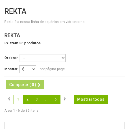
REKTA
Rekta é a nossa linha de aquários em vidro normal
REKTA
Existem 36 produtos.
Ordenar
Mostrar
por página page
Comparar (
0
)
Mostrar todos
1
2
3
...
6
A ver 1 - 6 de 36 itens