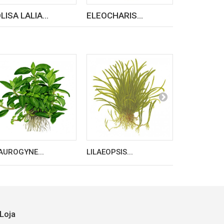
LISA LALIA...
ELEOCHARIS...
ENDLER F
AUROGYNE...
LILAEOPSIS...
ALTERNANT
Loja