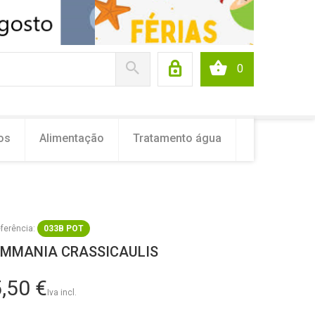
0
os
Alimentação
Tratamento água
ferência:
033B POT
MMANIA CRASSICAULIS
,50 €
Iva incl.