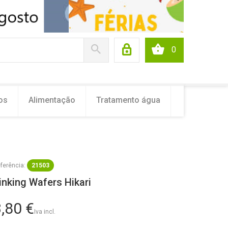
0
os
Alimentação
Tratamento água
ferência:
21503
inking Wafers Hikari
,80 €
Iva incl.