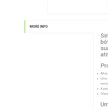
MORE INFO
Si
bó
su
at
Pr
Altos
Uma c
neces
A pas
Ofere
Um