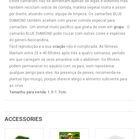
Estes camarões não se alimentam apenas de algas e biofilmes mas
também reciclam restos de comida, matéria vegetal morta e assim
por diante, atuando como equipa de limpeza
. Os camarões BLUE
DIAMOND também aceitam com prazer comida especial para
camarões.
Um animal muito pacífico
que gosta de viver em
grupo
.
O
camarão BLUE DIAMOND pode cruzar com outras cores e espécies
do género Neocaridina.
Fácil reprodução
e a sua
criação
não é complicada. As fêmeas
libertam entre 20 e 40 filhotes após três a quatro semanas, período
em que carregam os ovos amarelos sob o abdómen. Os filhotes
podem permanecer no aquário com os pais, sem representar
qualquer perigo para eles. Na presença de peixes, recomenda-se
plantas tipo musgo, porque oferece abrigo e alimento suficiente para
as crias.
Tamanho para venda: 1.5-1.7cm.
ACCESSORIES