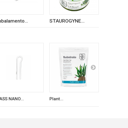
balamento...
STAUROGYNE...
NERITINA..
ASS NANO...
Plant...
AMTRA VEG