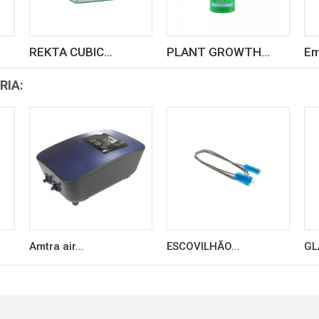
REKTA CUBIC...
PLANT GROWTH...
Em
RIA:
Amtra air...
ESCOVILHÃO...
GL