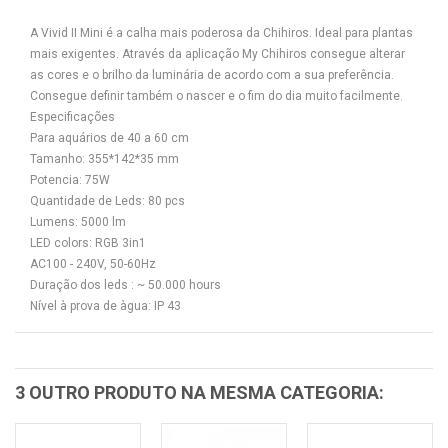
A Vivid II Mini é a calha mais poderosa da Chihiros. Ideal para plantas
mais exigentes. Através da aplicação My Chihiros consegue alterar
as cores e o brilho da luminária de acordo com a sua preferência.
Consegue definir também o nascer e o fim do dia muito facilmente.
Especificações
Para aquários de 40 a 60 cm
Tamanho: 355*142*35 mm
Potencia: 75W
Quantidade de Leds: 80 pcs
Lumens: 5000 lm
LED colors: RGB 3in1
AC100 - 240V, 50-60Hz
Duração dos leds : ~ 50.000 hours
Nível à prova de àgua: IP 43
3 OUTRO PRODUTO NA MESMA CATEGORIA: