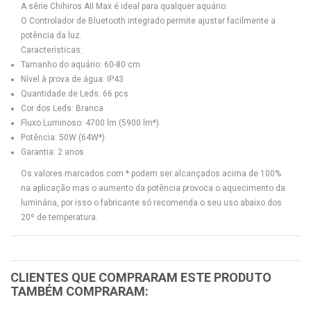
A série Chihiros AII Max é ideal para qualquer aquário.
O Controlador de Bluetooth integrado permite ajustar facilmente a
potência da luz.
Características:
Tamanho do aquário: 60-80 cm
Nível à prova de água: IP43
Quantidade de Leds: 66 pcs
Cor dos Leds: Branca
Fluxo Luminoso: 4700 lm (5900 lm*)
Potência: 50W (64W*)
Garantia: 2 anos
Os valores marcados com * podem ser alcançados acima de 100%
na aplicação mas o aumento da potência provoca o aquecimento da
luminária, por isso o fabricante só recomenda o seu uso abaixo dos
20º de temperatura.
CLIENTES QUE COMPRARAM ESTE PRODUTO
TAMBÉM COMPRARAM: