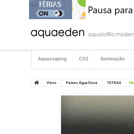
Aquascaping
CO2
Iluminação
Vivos
Peixes Água Doce
TETRAS
PA