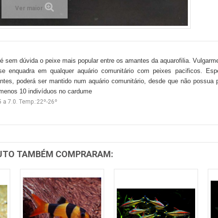
Ver maior
é sem dúvida o peixe mais popular entre os amantes da aquarofilia. Vulgarm
se enquadra em qualquer aquário comunitário com peixes pacificos. Esp
hantes, poderá ser mantido num aquário comunitário, desde que não possu
 menos 10 indivíduos no cardume
5 a 7.0. Temp.:22º-26º
DUTO TAMBÉM COMPRARAM: