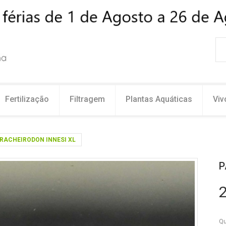
Fertilização
Filtragem
Plantas Aquáticas
Viv
RACHEIRODON INNESI XL
P
2
Qu