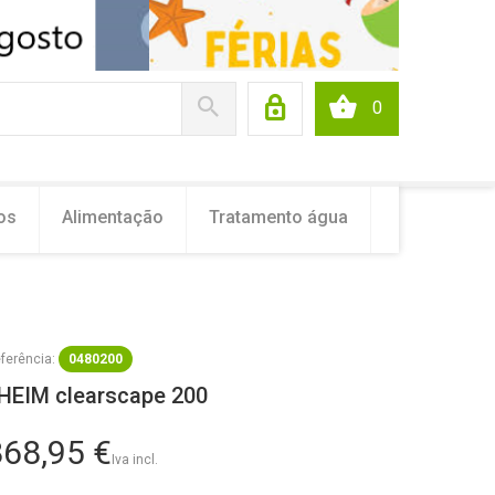
0
os
Alimentação
Tratamento água
ferência:
0480200
HEIM clearscape 200
868,95 €
Iva incl.