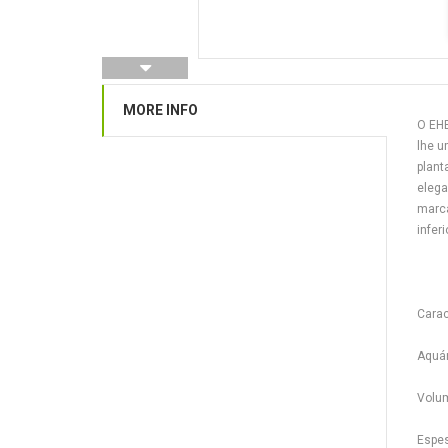
MORE INFO
O EHE
lhe u
plant
elega
marca
infer
Carac
Aquár
Volu
Espe