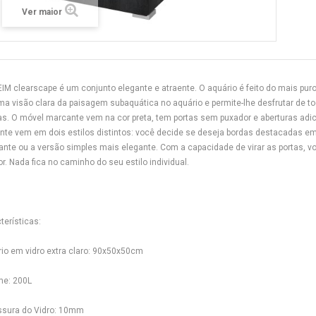
Ver maior
IM clearscape é um conjunto elegante e atraente. O aquário é feito do mais puro 
ma visão clara da paisagem subaquática no aquário e permite-lhe desfrutar de t
as. O móvel marcante vem na cor preta, tem portas sem puxador e aberturas adic
nte vem em dois estilos distintos: você decide se deseja bordas destacadas 
nte ou a versão simples mais elegante. Com a capacidade de virar as portas, vo
ior. Nada fica no caminho do seu estilo individual.
terísticas:
io em vidro extra claro: 90x50x50cm
me: 200L
ssura do Vidro: 10mm