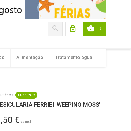
0
os
Alimentação
Tratamento água
ferência:
003B POR
ESICULARIA FERRIEI 'WEEPING MOSS'
,50 €
Iva incl.