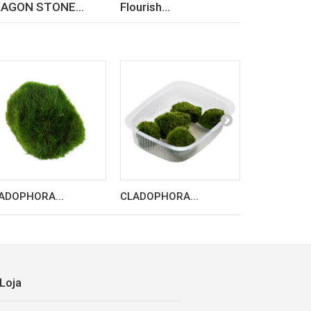
AGON STONE...
Flourish...
GUPPY MA
ADOPHORA...
CLADOPHORA...
RICCARDIA.
Loja