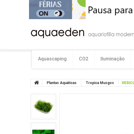
Aquascaping
CO2
Iluminação
Plantas Aquáticas
Tropica Musgos
VESICU