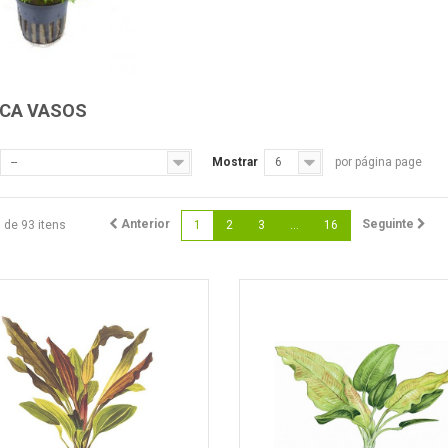
ICA VASOS
--
Mostrar
6
por página page
Anterior
Seguinte
6 de 93 itens
1
2
3
...
16