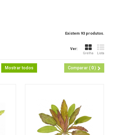
Existem 93 produtos.
Ver:
Grelha
Lista
Mostrar todos
Comparar (
0
)