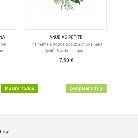
ANA
ANUBIAS PETITE
 ser
Finalmente a tropica produz a Anubia nana
....
"petit". A partir de agora...
7,50 €
Mostrar todos
Comparar (
0
)
Loja