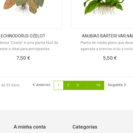
ECHINODORUS OZELOT
ANUBIAS BARTERI VAR.N
orus 'Ozelot' é uma planta fácil de
Planta de médio plano que deve
nter e ideal para principiantes.
agarrada a troncos e/ou a rochas
7,50 €
5,50 €
Anterior
Seguinte
6 de 93 itens
1
2
3
...
16
A minha conta
Categorias