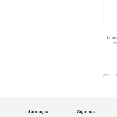
Echinod
ma
A ver 1 - 
Informação
Siga-nos