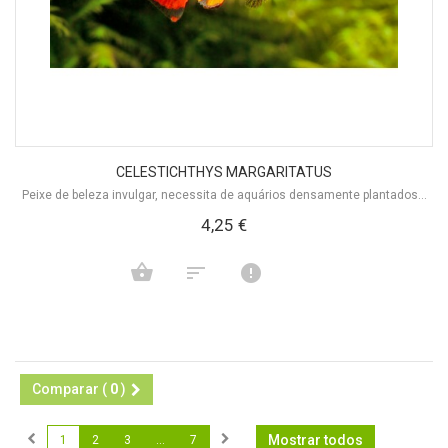
CELESTICHTHYS MARGARITATUS
Peixe de beleza invulgar, necessita de aquários densamente plantados...
4,25 €
Comparar (
0
)
Mostrar todos
1
2
3
...
7