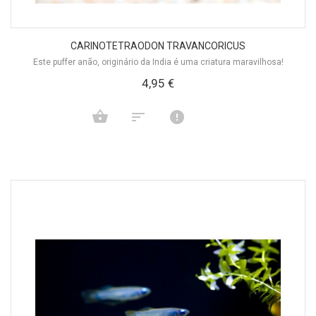
CARINOTETRAODON TRAVANCORICUS
Este puffer anão, originário da India é uma criatura maravilhosa!
4,95 €