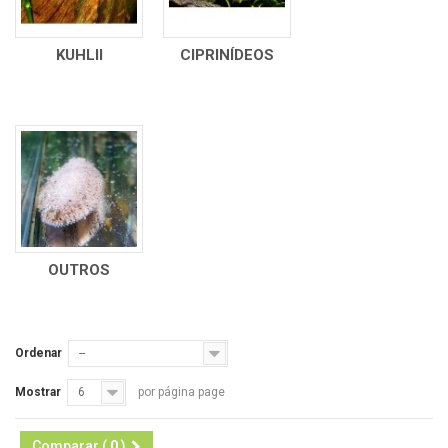
KUHLII
CIPRINÍDEOS
OUTROS
Ordenar
--
Mostrar
6
por página page
Comparar (
0
)