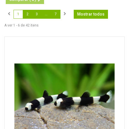
Mostrar todos
1
2
3
...
7
A ver 1 - 6 de 42 itens