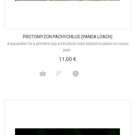
PROTOMYZON PACHYCHILUS (PANDA LOACH)
A aquaeden foi a primeira loja a introduzir este belíssimo peixe no nosso
país.
11,00 €