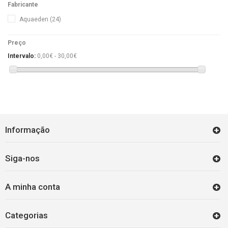
Fabricante
POLYPTERUS
(3)
Aquaeden
(24)
OSCARES
(4)
KUHLII
(1)
Preço
CIPRINÍDEOS
(18)
Intervalo:
0,00€ - 30,00€
OUTROS
(31)
Informação
Siga-nos
A minha conta
Categorias