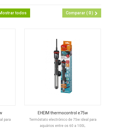
Mostrar todos
Comparar (
0
)
0w
EHEIM thermocontrol e75w
al para
Termóstato electrónico de 75w ideal para
aquários entre os 60 a 100L.