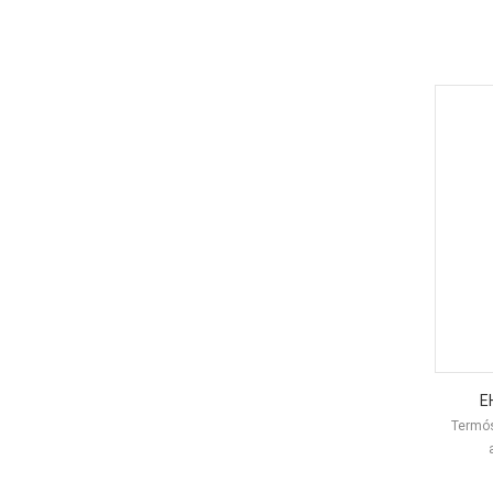
E
Termós