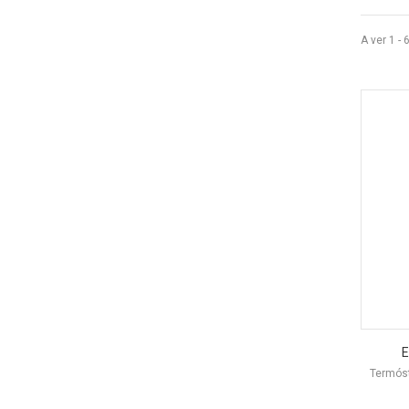
A ver 1 - 
E
Termóst