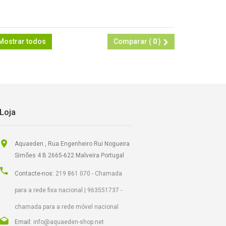
Mostrar todos
Comparar (
0
)
Loja
Aquaeden , Rua Engenheiro Rui Nogueira
Simões 4 B 2665-622 Malveira Portugal
Contacte-nos:
219 861 070 - Chamada
para a rede fixa nacional | 963551737 -
chamada para a rede móvel nacional
Email:
info@aquaeden-shop.net