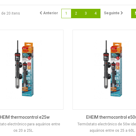
Anterior
Seguinte
6 de 20 itens
1
2
3
4
HEIM thermocontrol e25w
EHEIM thermocontrol e5
ato electrónico para aquários entre
Termóstato electrónico de 50w ide
os 20 a 25L.
aquários entre os 25 a 60L.