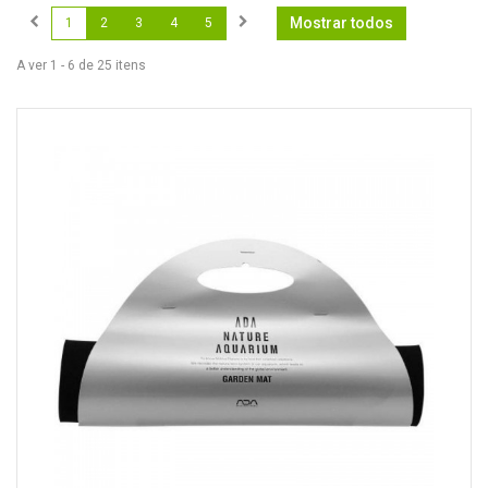
Mostrar todos
1
2
3
4
5
A ver 1 - 6 de 25 itens