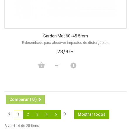
Garden Mat 60×45 5mm
É desenhado para absorver impactos de distorção e...
23,90 €
Comparar (
0
)
Mostrar todos
1
2
3
4
5
A ver 1 - 6 de 25 itens