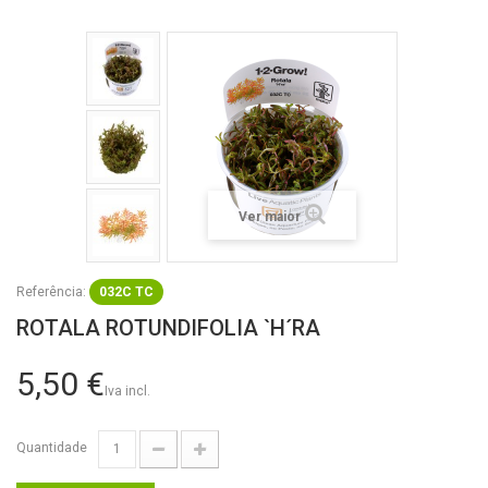
Ver maior
Referência:
032C TC
ROTALA ROTUNDIFOLIA `H´RA
5,50 €
Iva incl.
Quantidade