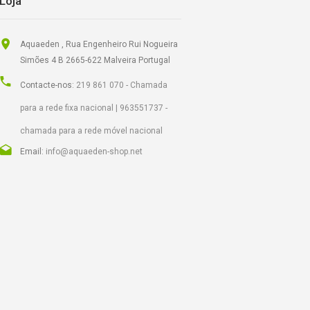
Loja
Aquaeden , Rua Engenheiro Rui Nogueira
Simões 4 B 2665-622 Malveira Portugal
Contacte-nos:
219 861 070 - Chamada
para a rede fixa nacional | 963551737 -
chamada para a rede móvel nacional
Email:
info@aquaeden-shop.net