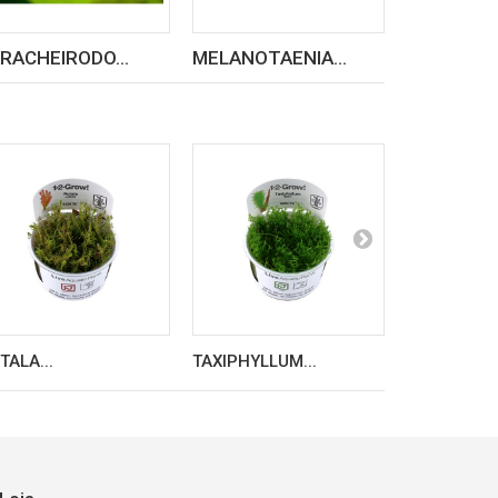
RACHEIRODO...
MELANOTAENIA...
RANUNCUL
TALA...
TAXIPHYLLUM...
LIMNOBIUM.