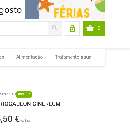
0
os
Alimentação
Tratamento água
ferência:
091 TC
RIOCAULON CINEREUM
,50 €
Iva incl.