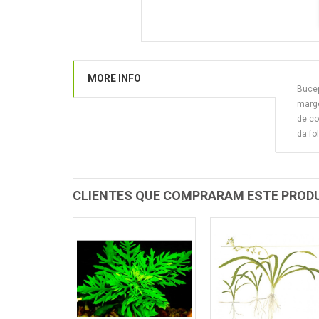
MORE INFO
Bucep
marge
de co
da fo
CLIENTES QUE COMPRARAM ESTE PRO