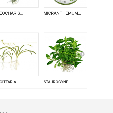
EOCHARIS...
MICRANTHEMUM...
NEOCARIDI
GITTARIA...
STAUROGYNE...
LILAEOPSIS.