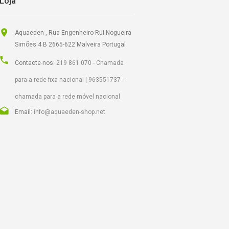
Loja
Aquaeden , Rua Engenheiro Rui Nogueira
Simões 4 B 2665-622 Malveira Portugal
Contacte-nos:
219 861 070 - Chamada
para a rede fixa nacional | 963551737 -
chamada para a rede móvel nacional
Email:
info@aquaeden-shop.net