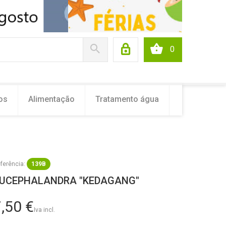
0
os
Alimentação
Tratamento água
ferência:
139B
UCEPHALANDRA "KEDAGANG"
,50 €
Iva incl.