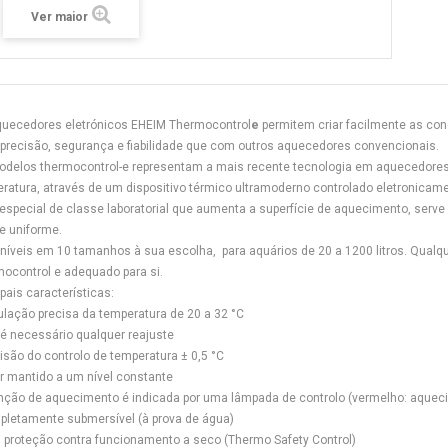
Ver maior
uecedores eletrónicos EHEIM Thermocontrol
e
permitem criar facilmente as con
precisão, segurança e fiabilidade que com outros aquecedores convencionais.
delos thermocontrol-e representam a mais recente tecnologia em aquecedores 
ratura, através de um dispositivo térmico ultramoderno controlado eletronicam
 especial de classe laboratorial que aumenta a superfície de aquecimento, ser
 e uniforme.
níveis em 10 tamanhos à sua escolha, para aquários de 20 a 1200 litros. Qualq
ocontrol e adequado para si.
ipais características:
ulação precisa da temperatura de 20 a 32 °C
 é necessário qualquer reajuste
cisão do controlo de temperatura ± 0,5 °C
or mantido a um nível constante
unção de aquecimento é indicada por uma lâmpada de controlo (vermelho: aqueci
pletamente submersível (à prova de água)
 proteção contra funcionamento a seco (Thermo Safety Control)