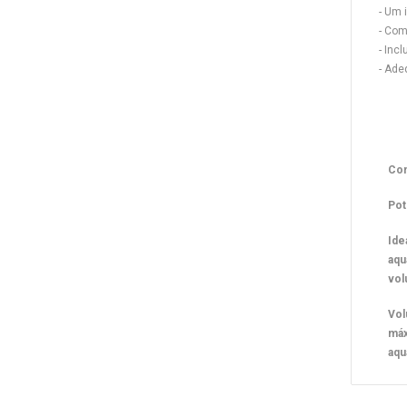
- Um 
- Com
- Inc
- Ade
Co
Pot
Ide
aqu
vo
Vo
máx
aqu