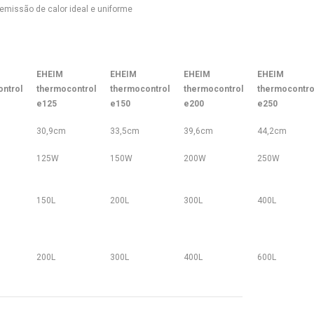
emissão de calor ideal e uniforme
EHEIM
EHEIM
EHEIM
EHEIM
ntrol
thermocontrol
thermocontrol
thermocontrol
thermocontro
e125
e150
e200
e250
30,9cm
33,5cm
39,6cm
44,2cm
125W
150W
200W
250W
150L
200L
300L
400L
200L
300L
400L
600L