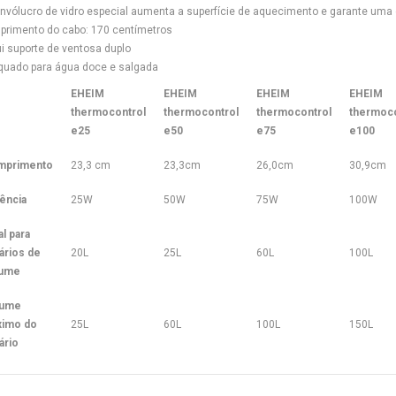
invólucro de vidro especial aumenta a superfície de aquecimento e garante uma 
primento do cabo: 170 centímetros
lui suporte de ventosa duplo
quado para água doce e salgada
EHEIM
EHEIM
EHEIM
EHEIM
thermocontrol
thermocontrol
thermocontrol
thermoco
e25
e50
e75
e100
mprimento
23,3 cm
23,3cm
26,0cm
30,9cm
ência
25W
50W
75W
100W
al para
ários de
20L
25L
60L
100L
lume
lume
imo do
25L
60L
100L
150L
ário