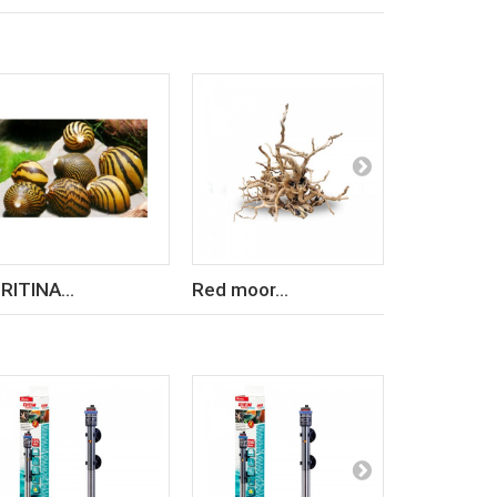
RITINA...
Red moor...
PHYLLANT