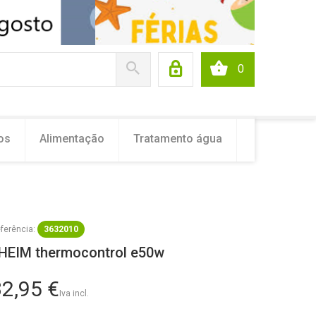
0
os
Alimentação
Tratamento água
ferência:
3632010
HEIM thermocontrol e50w
2,95 €
Iva incl.