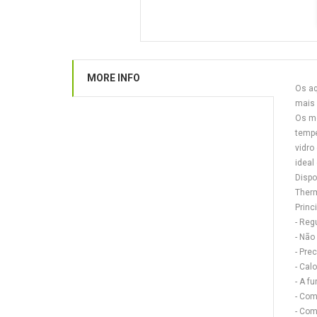
MORE INFO
Os aq
mais 
Os mo
tempe
vidro
ideal
Dispo
Therm
Princ
- Reg
- Não
- Pre
- Cal
- A f
- Com
- Com