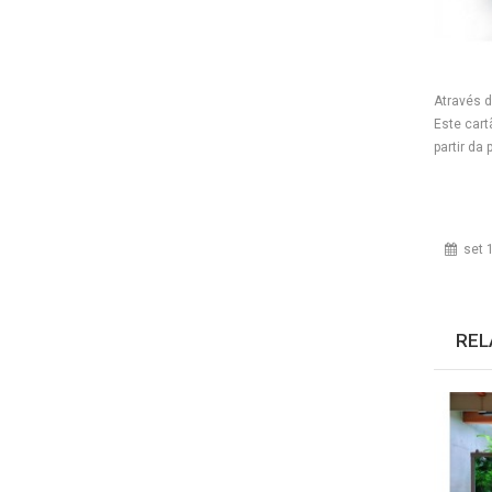
Através 
Este cart
partir da
set 1
REL